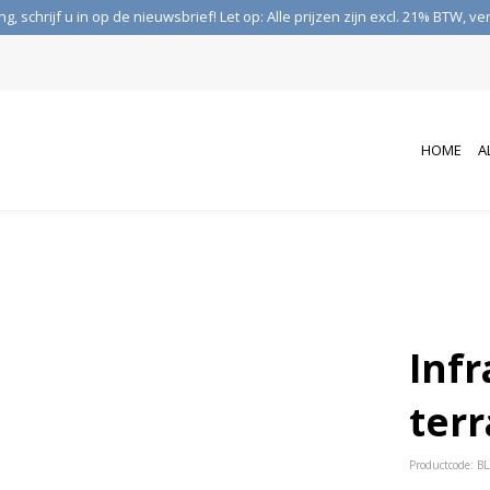
 schrijf u in op de nieuwsbrief! Let op: Alle prijzen zijn excl. 21% BTW, 
HOME
A
Inf
ter
Productcode: B