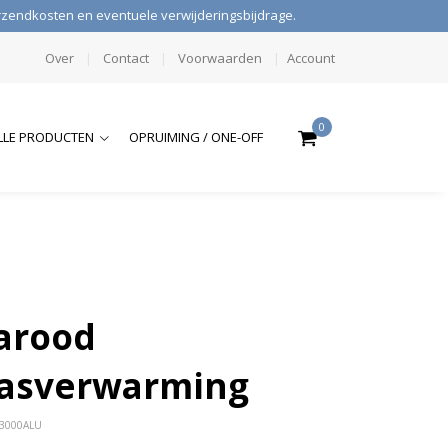
verzendkosten en eventuele verwijderingsbijdrage.
Over
|
Contact
|
Voorwaarden
|
Account
0
LLE PRODUCTEN
OPRUIMING / ONE-OFF
rarood
rasverwarming
L3000ALU