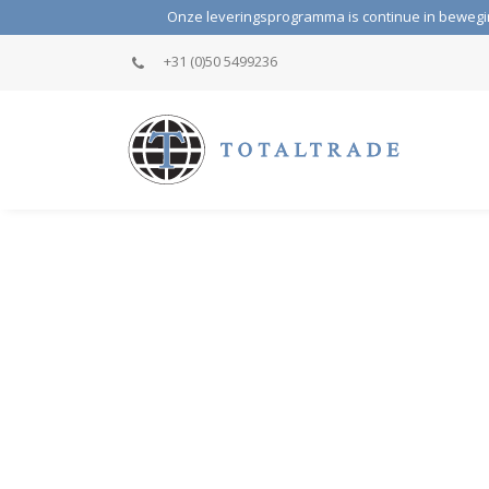
Onze leveringsprogramma is continue in beweging,
+31 (0)50 5499236