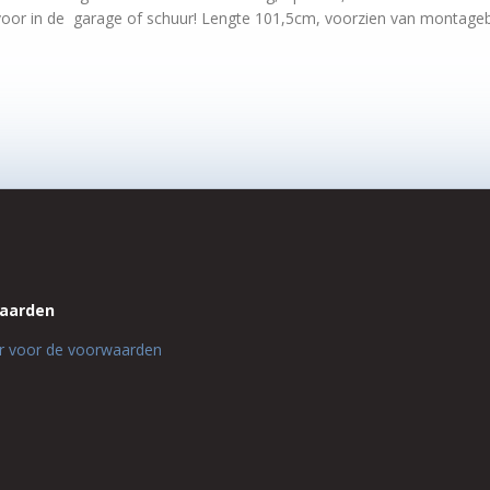
 voor in de garage of schuur! Lengte 101,5cm, voorzien van montage
aarden
ier voor de voorwaarden